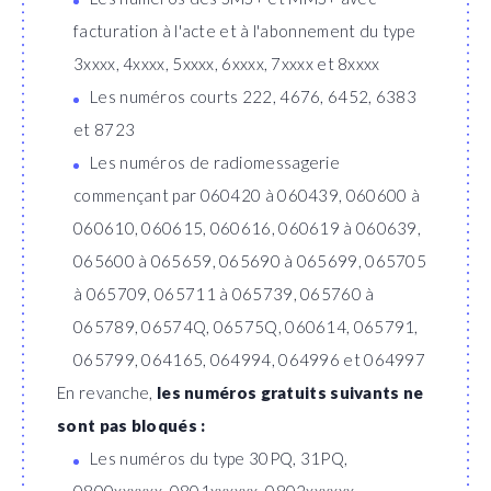
facturation à l'acte et à l'abonnement du type
3xxxx, 4xxxx, 5xxxx, 6xxxx, 7xxxx et 8xxxx
Les numéros courts 222, 4676, 6452, 6383
et 8723
Les numéros de radiomessagerie
commençant par 060420 à 060439, 060600 à
060610, 060615, 060616, 060619 à 060639,
065600 à 065659, 065690 à 065699, 065705
à 065709, 065711 à 065739, 065760 à
065789, 06574Q, 06575Q, 060614, 065791,
065799, 064165, 064994, 064996 et 064997
En revanche,
les numéros gratuits suivants ne
sont pas bloqués :
Les numéros du type 30PQ, 31PQ,