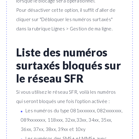
lorsque le blocage sera opérationnel.
Pour désactiver cette option, il suffit d’aller de
cliquer sur "Débloquer les numéros surtaxés"
dans la rubrique Lignes > Gestion de ma ligne.
Liste des numéros
surtaxés bloqués sur
le réseau SFR
Si vous utilisez le réseau SFR, voilà les numéros
qui seront bloqués une fois l'option activée :
Les numéros du type 081xxxxxxx, 082xxxxxxx,
089xxxxxxx, 118xxx, 32xx,33xx, 34xx, 35xx,
36xx, 37xx, 38xx, 39xx et 10xy
Les numéros des SMS+ et MMS+ avec